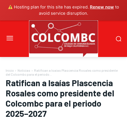
Hosting plan for this site has expired.
Renew now
to
avoid service disruption.
Inicio
Noticias
Ratifican a Isaías Plascencia Rosales como presidente
del Colcombc para el periodo...
Ratifican a Isaías Plascencia
Rosales como presidente del
Colcombc para el periodo
2025–2027