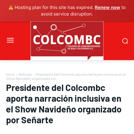
Hosting plan for this site has expired.
Renew now
to
avoid service disruption.
Inicio
Noticias
Presidente del Colcombc aporta narración inclusiva en el
Show Navideño organizado por...
Presidente del Colcombc
aporta narración inclusiva en
el Show Navideño organizado
por Señarte