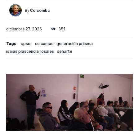
By
Colcombc
diciembre 27, 2025
651
Tags:
apsor
colcombc
generación priisma
isaías plascencia rosales
señarte