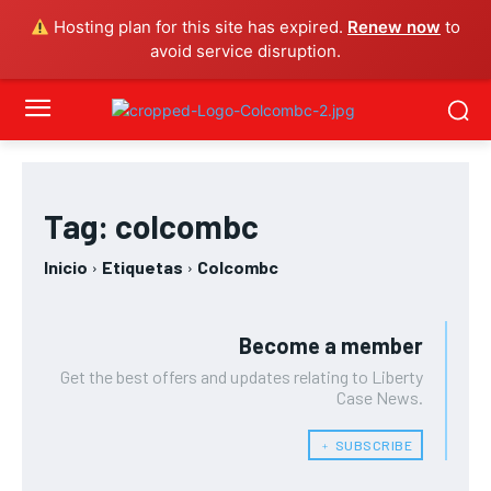
Hosting plan for this site has expired.
Renew now
to
avoid service disruption.
Tag:
colcombc
Inicio
Etiquetas
Colcombc
Become a member
Get the best offers and updates relating to Liberty
Case News.
﹢ SUBSCRIBE