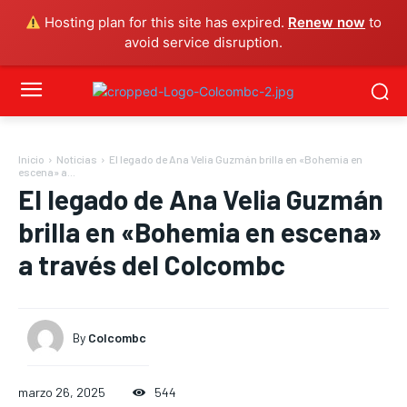
Hosting plan for this site has expired.
Renew now
to
avoid service disruption.
Inicio
Noticias
El legado de Ana Velia Guzmán brilla en «Bohemia en
escena» a...
El legado de Ana Velia Guzmán
brilla en «Bohemia en escena»
a través del Colcombc
By
Colcombc
marzo 26, 2025
544