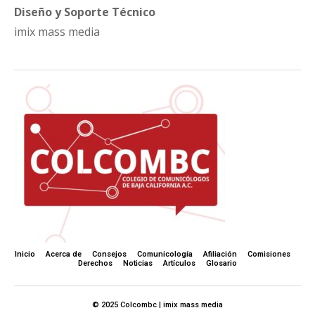
Diseño y Soporte Técnico
imix mass media
Inicio
Acerca de
Consejos
Comunicología
Afiliación
Comisiones
Derechos
Noticias
Artículos
Glosario
© 2025 Colcombc | imix mass media